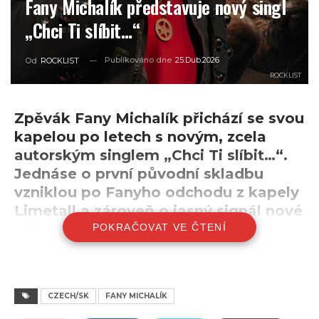
Fany Michalík představuje nový singl
„Chci Ti slíbit…“
Publikováno dne
25.Dub.2026
Od
ROCKLIST
ROCKLIST
Zpěvák Fany Michalík přichází se svou
kapelou po letech s novým, zcela
autorským singlem „Chci Ti slíbit…“.
Jednáse o první původní skladbu
vzniklou po Fanyho odchodu z kapely
Limetall a zároveň o jasný signál nové
tvůrčí etapy.
POKRAČOVAT VE ČTENÍ
Na rozdíl od dřívější tvorby, ve které Fany často oslavoval
lásku k ženám, život rockového bohéma a krásné stránky
existence, se nový singl noří do temnějších témat.
„Chci
CZECH/SK
FANY MICHALÍK
Ti slíbit…“
otevírá otázky ztráty blízkých, smrti a v