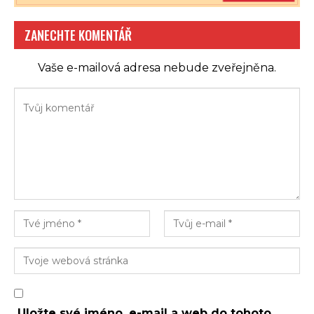
v duchu, na který jsou jeho fanoušci zvyklí – romantické
téma, oslava žen a emocí.Nový singl se postupně začne
ZANECHTE KOMENTÁŘ
objevovat i v rádiovém éteru a v blízké době by k němu
měl vzniknouttaké videoklip.
Vaše e-mailová adresa nebude zveřejněna.
Ani živé hraní ale Fany rozhodně neopouští – jak sám
říká, rock’n’roll patří na pódia mezi lidi. Už v následujícím
měsíci se fanoušci mohou těšit hned na tři koncerty:
08. 5. 2026 – Olomouc
16. 5. 2026 – Daskabát
23. 5. 2026 – Valašské Meziříčí
Po úspěšném prvním roce plném koncertů je tak zřejmé,
že se v táboře
FANY
začínají naplno dít věcii na poli
studiové tvorby. Fanoušci poctivého českého hard rocku
by rozhodně měli zpozornět – tahle kapitola teprve
začíná.
Uložte své jméno, e-mail a web do tohoto