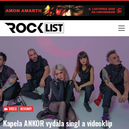
VIDEO
NOVINKY
Kapela ANKOR vydala singl a videoklip