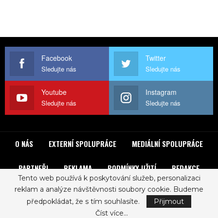
Facebook
Twitter
Sledujte nás
Sledujte nás
Youtube
Instagram
Sledujte nás
Sledujte nás
O NÁS
EXTERNÍ SPOLUPRÁCE
MEDIÁLNÍ SPOLUPRÁCE
PARTNEŘI
REKLAMA
PODMÍNKY UŽITÍ
REDAKCE
Tento web používá k poskytování služeb, personalizaci
reklam a analýze návštěvnosti soubory cookie. Budeme
© 2017 - ROCKLIST. All Rights Reserved.
Zásady ochrany osobních údajů
předpokládat, že s tím souhlasíte.
Přijmout
Číst více...