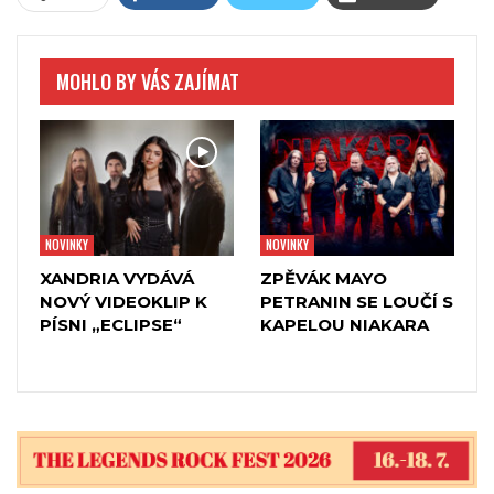
Fitem Martinezem a basistou Juliem Lópezem
(Španělsko).
MOHLO BY VÁS ZAJÍMAT
NOVINKY
NOVINKY
XANDRIA VYDÁVÁ
ZPĚVÁK MAYO
NOVÝ VIDEOKLIP K
PETRANIN SE LOUČÍ S
PÍSNI „ECLIPSE“
KAPELOU NIAKARA
Nenechte si ujít Ankor živě na festivalu Rock for People
který se uskuteční ve dnech 10. -14.6. 2026 v Parku 360 v
Hradci Králové.
Vstupenky – Rock for People