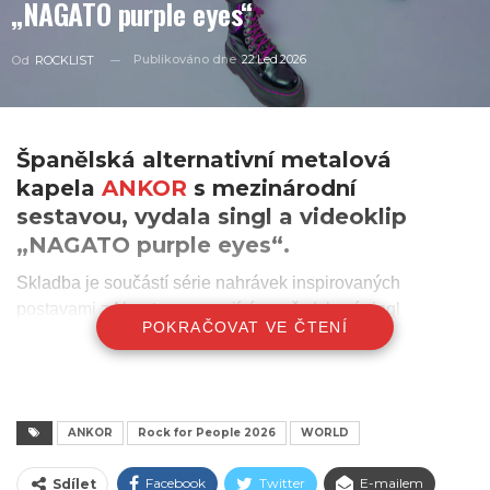
„NAGATO purple eyes“
Publikováno dne
22.Led.2026
Od
ROCKLIST
Španělská alternativní metalová
kapela
ANKOR
s mezinárodní
sestavou, vydala singl a videoklip
„NAGATO purple eyes“.
Skladba je součástí série nahrávek inspirovaných
postavami z Naruta, navazující na předchozí singl
POKRAČOVAT VE ČTENÍ
„MADARA · endless dream“
z roku 2025.
Kapelu která umí mistrně propojit metalový koncert s rave
party, díky čemuž patří jejich vystoupení mezi ta
nejpoutavější a nejenergičtější, tvoří frontmanka a
ANKOR
Rock for People 2026
WORLD
screamerka Jessie Williams (Velká Británie) a bubenice
Facebook
Twitter
E-mailem
Eleni Nota (Řecko) spolu s kytaristy Davidem Romeuem a
Sdílet