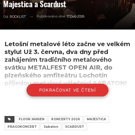
Majestica a Scardust
Publikováno dne
17.Dub.2026
Od
ROCKLIST
Letošní metalové léto začne ve velkém
stylu! Už 3. června, dva dny před
zahájením tradičního metalového
svátku METALFEST OPEN AIR, do
plzeňského amfiteátru Lochotín
přijedou metaloví válečníci SABATON!
POKRAČOVAT VE ČTENÍ
Tento koncert bude naprosto výjimečným startem
festivalové sezóny, protože kapela představí zbrusu novou
pódiovou produkci, jejíž vrcholem bude největší tank, jaký
kdy stál na pódiu. Kromě toho se můžete těšit na nový
FLOOR JANSEN
KONCERTY 2026
MAJESTICA
setlist plný skvělých skladeb! SABATON nebudou na této
PRAGOKONCERT
Sabaton
SCARDUST
jedinečné akci sami – speciálními hosty budou známé a