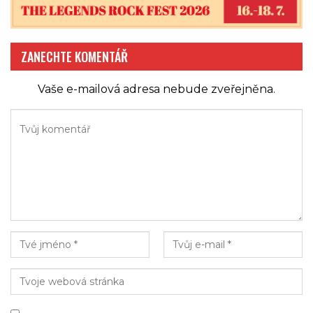
umělecké a instrumentální výkony jsou na té nejvyšší
úrovni. Hlas zpěvačky Noy Gruman uchvátí posluchače
svou jemnou čistotou, operní silou i hrdelním vrčením. Noa
ZANECHTE KOMENTÁŘ
Gruman navíc byla hlavní zpěvačkou a dirigentkou The
Legendary Orchestra na podzimním turné Sabaton’s
Vaše e-mailová adresa nebude zveřejněna.
Legendary Tour.
Nenechte si ujít tento jedinečný metalový zážitek, který v
Plzni zahájí léto ve velkém stylu! Přijďte si užít den plný
vášnivé hudby, síly a skvělých výkonů v amfiteátru
Lochotín
3. června 2026!
Vstupenky na koncert
SABATON
i na
METALFEST
, místa
v kempech, vč. luxusního stanového městečka CHILL
VILLAGE a parkování, objednávejte pohodlně zde:
Vstupenky – výběr | Metalfest Open Air