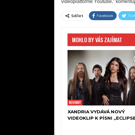
videoplatformě Youtube,” komentuje
Facebook
Twi
Sdílet
MOHLO BY VÁS ZAJÍMAT
NOVINKY
XANDRIA VYDÁVÁ NOVÝ
VIDEOKLIP K PÍSNI „ECLIPS