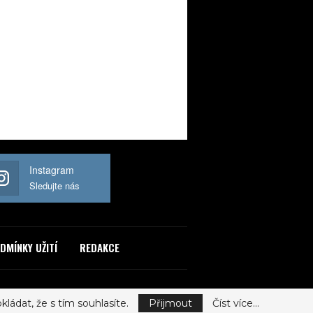
Instagram
Sledujte nás
DMÍNKY UŽITÍ
REDAKCE
ládat, že s tím souhlasíte.
Přijmout
Číst více...