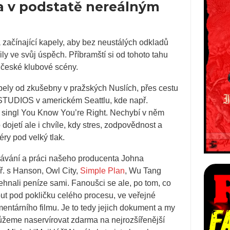
a v podstatě nereálným
 začínající kapely, aby bez neustálých odkladů
y ve svůj úspěch. Příbramští si od tohoto tahu
 české klubové scény.
ely od zkušebny v pražských Nuslích, přes cestu
UDIOS v americkém Seattlu, kde např.
singl You Know You’re Right. Nechybí v něm
ojetí ale i chvíle, kdy stres, zodpovědnost a
éry pod velký tlak.
rávání a práci našeho producenta Johna
. s Hanson, Owl City,
Simple Plan
, Wu Tang
ehnali peníze sami. Fanoušci se ale, po tom, co
ut pod pokličku celého procesu, ve veřejné
mentárního filmu. Je to tedy jejich dokument a my
ůžeme naservírovat zdarma na nejrozšířenější