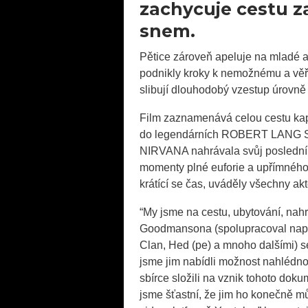
zachycuje cestu z
snem.
Pětice zároveň apeluje na mladé a
podnikly kroky k nemožnému a věřil
slibují dlouhodobý vzestup úrovně
Film zaznamenává celou cestu kap
do legendárních ROBERT LANG ST
NIRVANA nahrávala svůj poslední 
momenty plné euforie a upřímného d
krátící se čas, uváděly všechny akt
“My jsme na cestu, ubytování, nah
Goodmansona (spolupracoval např
Clan, Hed (pe) a mnoho dalšími) s
jsme jim nabídli možnost nahlédno
sbírce složili na vznik tohoto doku
jsme šťastní, že jim ho konečně m