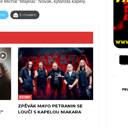
 Michal “Majkláč” Novák, kytarista kapely.
tter
E-mailem
NOVINKY
ZPĚVÁK MAYO PETRANIN SE
E“
LOUČÍ S KAPELOU NIAKARA