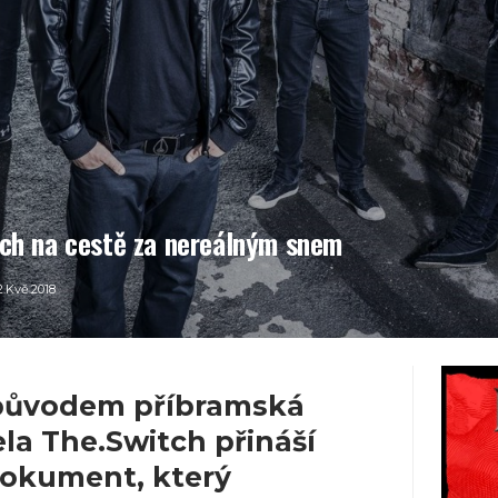
tch na cestě za nereálným snem
2.Kvě.2018
 původem příbramská
la The.Switch přináší
dokument, který