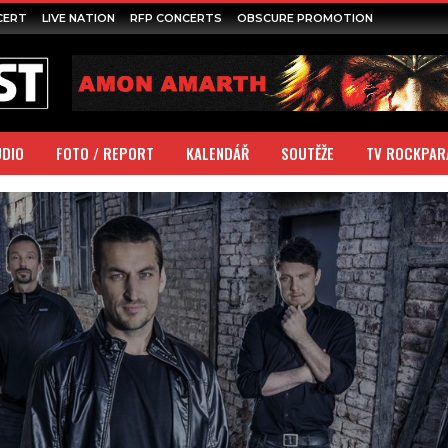
CERT
LIVE NATION
RFP CONCERTS
OBSCURE PROMOTION
UDIO
FOTO / REPORT
KALENDÁŘ
SOUTĚŽE
TV ROCKPAR