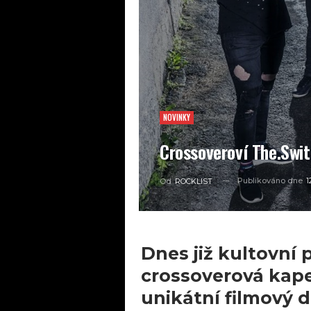
NOVINKY
Crossoveroví The.Swi
Publikováno dne
1
Od
ROCKLIST
Dnes již kultovní
crossoverová kape
unikátní filmový 