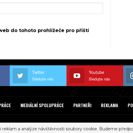
web do tohoto prohlížeče pro příští
Twitter
Youtube
Sledujte nás
Sledujte nás
PRÁCE
MEDIÁLNÍ SPOLUPRÁCE
PARTNEŘI
REKLAMA
PO
© 2017 - ROCKLIST. All Rights Reserved.
Zásady ochrany osobních údajů
ci reklam a analýze návštěvnosti soubory cookie. Budeme předpok