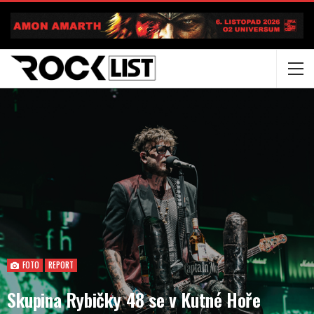
FOTO
REPORT
Skupina Rybičky 48 se v Kutné Hoře