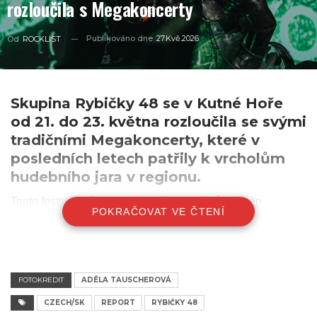
rozloučila s Megakoncerty
Publikováno dne
27.Kvě.2026
Od
ROCKLIST
Skupina Rybičky 48 se v Kutné Hoře
od 21. do 23. května rozloučila se svými
tradičními Megakoncerty, které v
posledních letech patřily k vrcholům
hudebního jara v regionu.
Tento festivalový program nabídl fanouškům nejen
POKRAČOVAT VE ČTENÍ
vystoupení hlavní kapely, ale i řadu dalších umělců a
skupin, čímž vytvořil pestrý a nezapomenutelný hudební
zážitek.
Program letošních megakoncertů odstartoval ve čtvrtek
FOTOKREDIT
ADÉLA TAUSCHEROVÁ
večer, kdy v parku pod Vlašským dvorem zazářily kapely
CZECH/SK
REPORT
RYBIČKY 48
Brzdaři, Hudba z Marsu a speciální formace Vopečbuřti,