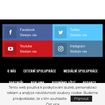
Facebook
Twitter
Sledujte nás
Sledujte nás
Youtube
Instagram
Sledujte nás
Sledujte nás
O NÁS
EXTERNÍ SPOLUPRÁCE
MEDIÁLNÍ SPOLUPRÁCE
PARTNEŘI
REKLAMA
PODMÍNKY UŽITÍ
REDAKCE
Tento web používá k poskytování služeb, personalizaci
reklam a analýze návštěvnosti soubory cookie. Budeme
© 2017 - ROCKLIST. All Rights Reserved.
Zásady ochrany osobních údajů
předpokládat, že s tím souhlasíte.
Přijmout
Číst více...