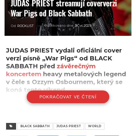
JUDAS PRIEST streamují coververzi
War Pigs od Black Sabbath
Publikováno dne
3.Čvc.2025
Od
ROCKLIST
JUDAS PRIEST vydali oficiální cover
verzi písně „War Pigs“ od BLACK
SABBATH před
závěrečným
koncertem
heavy metalových legend
v čele s Ozzym Osbournem, který se
koná tento víkend.
POKRAČOVAT VE ČTENÍ
Judas Priest se bohužel nepřipojí k velkolepému
rozlučkovému koncertu Black Sabbath a Ozzyho
Osbourna, který se uskuteční 5. července 2025 v
Birminghamu… ale rozhodně to nenechají jen tak. Místo
BLACK SABBATH
JUDAS PRIEST
WORLD
toho legendární metalová kapela právě vypustila další