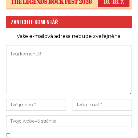
Roses
, Metallicy a dlouho očekávaného reunionu
původní sestavy Black Sabbath.
ZANECHTE KOMENTÁŘ
Show Back to the Beginning bude možné sledovat v
přímém přenosu, přístup k ní získáte na oficiálních
Vaše e-mailová adresa nebude zveřejněna.
webových stránkách akce
OZZY | Back to the Beginning