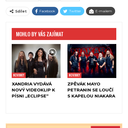
koncert v Praze, jejich láska je vzájemná, protože
Facebook
Twitter
E-mailem
Sdílet
Sabaton předvedli skvělou show s jevištními výkony,
které se jen tak nevidí.
Zaplněnou arénu nejdříve rozehřáli BLOODBOUND se
MOHLO BY VÁS ZAJÍMAT
svoji aktuální, již devátou deskou „Creatures Of The Dark
Realm“. Následovalo vystoupení formace
Avatar
stírají
hranice mezi kapelou, divadelním souborem a hororem.
Českým fanouškům je
Avatar
dobře znám a u nás vždy
vřele vítán. Kapela pokračuje v propagaci alba „Hunter
Gatherer“ vydaného v roce 2020, které je pokračováním
NOVINKY
NOVINKY
„Feathers & Flesh“ a „Avatar Country“.
XANDRIA VYDÁVÁ
ZPĚVÁK MAYO
NOVÝ VIDEOKLIP K
PETRANIN SE LOUČÍ
Po show Avataru byla scéna přestavěna a nyní
PÍSNI „ECLIPSE“
S KAPELOU NIAKARA
připomínala válečnou zónu. Na jevišti byly postaveny
zákopy, přes přední část jeviště se táhl ostnatý drát a
pytle s pískem. Bicí souprava byla postavena na něčem,
co připomínalo skutečný tank.