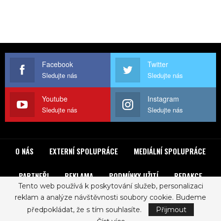
Facebook
Twitter
Sledujte nás
Sledujte nás
Youtube
Instagram
Sledujte nás
Sledujte nás
O NÁS
EXTERNÍ SPOLUPRÁCE
MEDIÁLNÍ SPOLUPRÁCE
PARTNEŘI
REKLAMA
PODMÍNKY UŽITÍ
REDAKCE
Tento web používá k poskytování služeb, personalizaci
reklam a analýze návštěvnosti soubory cookie. Budeme
© 2017 - ROCKLIST. All Rights Reserved.
Zásady ochrany osobních údajů
předpokládat, že s tím souhlasíte.
Přijmout