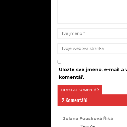
Uložte své jméno, e-mail a 
komentář.
2 Komentářů
Jolana Fousková
Říká
Zdravím,