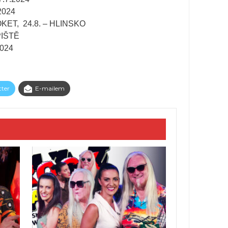
2024
LOKET, 24.8. – HLINSKO
PIŠTĚ
2024
tter
E-mailem