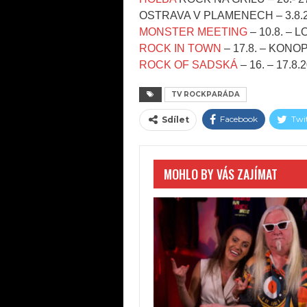
OSTRAVA V PLAMENECH – 3.8.
MONSTER MEETING
– 10.8. – 
ROCK IN TOWN
– 17.8. – KONO
ROCK OF SADSKÁ
– 16. – 17.8.
TV ROCKPARÁDA
Facebook
Twi
Sdílet
MOHLO BY VÁS ZAJÍMAT