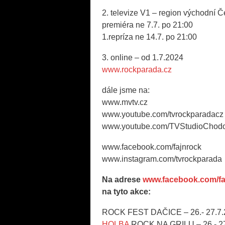
2. televize V1 – region východní 
premiéra ne 7.7. po 21:00
1.repríza ne 14.7. po 21:00
3. online – od 1.7.2024
www.rockparada.cz
dále jsme na:
www.mvtv.cz
www.youtube.com/tvrockparadacz
www.youtube.com/TVStudioChod
www.facebook.com/fajnrock
www.instagram.com/tvrockparada
Na adrese
www.facebook.com/fa
na tyto akce:
ROCK FEST DAČICE – 26.- 27.7.
HOLBA
ROCK NA GRILU – 26.- 27