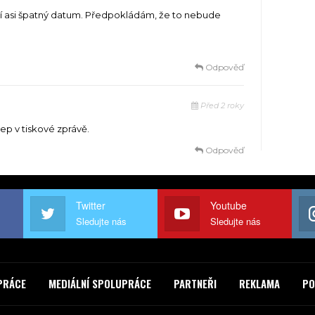
jí asi špatný datum. Předpokládám, že to nebude
Odpověď
Před 2 roky
ep v tiskové zprávě.
Odpověď
Twitter
Youtube
Sledujte nás
Sledujte nás
PRÁCE
MEDIÁLNÍ SPOLUPRÁCE
PARTNEŘI
REKLAMA
PO