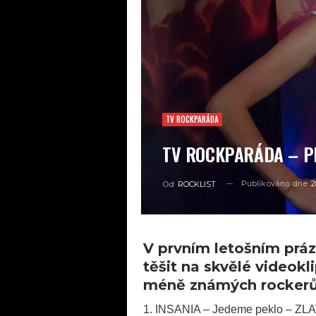
TV ROCKPARÁDA
TV ROCKPARÁDA – P
Publikováno dne
2
Od
ROCKLIST
V prvním letošním prá
těšit na skvělé videokl
méně známých rockerů 
1. INSANIA – Jedeme peklo – Z