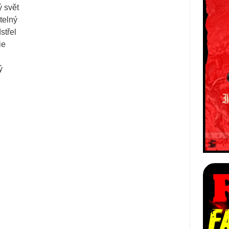
 svět
elný
třel
ie
ý