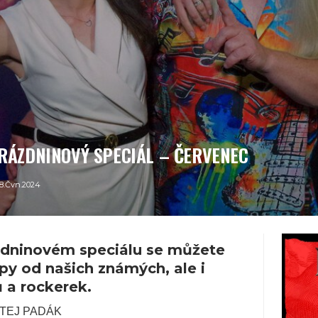
RÁZDNINOVÝ SPECIÁL – ČERVENEC
8.Čvn.2024
zdninovém speciálu se můžete
ipy od našich známých, ale i
a rockerek.
LATEJ PADÁK