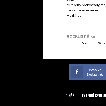
ty reprízy rockparády ma
červen, ale červenec.
Hezký den
ROCKLIST
Říká
Opraveno. Překl
Facebook
Sledujte nás
O NÁS
EXTERNÍ SPOLU