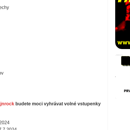
Čechy
ov
jnrock
budete moci vyhrávat volné vstupenky
2024
.7.2024