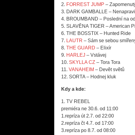
2.
FORREST JUMP
– Zapomenutý
3. DARK GAMBALLE – Nenapravit
4. BROUMBAND – Poslední na ods
5. SLAVĚNA TIGER – American P
6. THE BOSSTIX – Hunted Ride
7.
LAUTR
– Sám se sebou smířen
8.
THE GUARD
– Elixír
9.
HARLEJ
– Vstávej
10.
SKYLLA CZ
– Tora Tora
11.
VANAHEIM
– Devět světů
12. SORTA – Hodnej kluk
Kdy a kde:
1. TV REBEL
premiéra ne 30.6. od 11:00
1.repríza út 2.7. od 22:00
2.repríza čt 4.7. od 17:00
3.repríza po 8.7. od 08:00