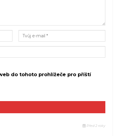
web do tohoto prohlížeče pro příští
Před 2 roky